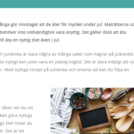
många gör misstaget att de äter för mycket under jul. Maträtterna 
, behöver inte nödvändigtvis vara onyttig. Det gäller dock att äta
l äta en nyttig diet även i jul.
och julskinka är bara några av många saker som hägrar på julbordet
ta nyttigt kan julen vara en jobbig högtid. Det är dock möjligt att n
er. Med nyttiga recept på julskinka och smarta val kan du följa en
 såser om du vill
kan göra nyttiga
gs Deli hittar du
t. Det är ett