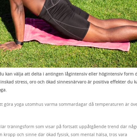
u kan välja att delta i antingen lågintensiv eller högintensiv form 
inskad stress, oro och ökad sinnesnärvaro är positiva effekter du 
oga.
att göra yoga utomhus varma sommardagar då temperaturen är öv
ulär träningsform som visar på fortsatt uppåtgående trend där nå
an kropp och sinne där ökad fysisk, som mental hälsa, tros vara