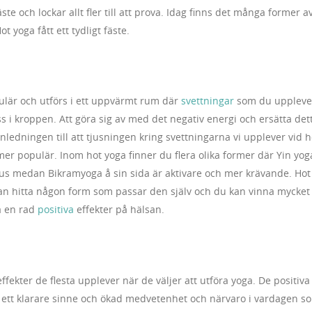
ste och lockar allt fler till att prova. Idag finns det många former a
t yoga fått ett tydligt fäste.
pulär och utförs i ett uppvärmt rum där
svettningar
som du uppleve
ess i kroppen. Att göra sig av med det negativ energi och ersätta det
nledningen till att tjusningen kring svettningarna vi upplever vid h
 mer populär. Inom hot yoga finner du flera olika former där Yin yog
okus medan Bikramyoga å sin sida är aktivare och mer krävande. Hot
 kan hitta någon form som passar den själv och du kan vinna mycket
ha en rad
positiva
effekter på hälsan.
ffekter de flesta upplever när de väljer att utföra yoga. De positiva
t, ett klarare sinne och ökad medvetenhet och närvaro i vardagen s