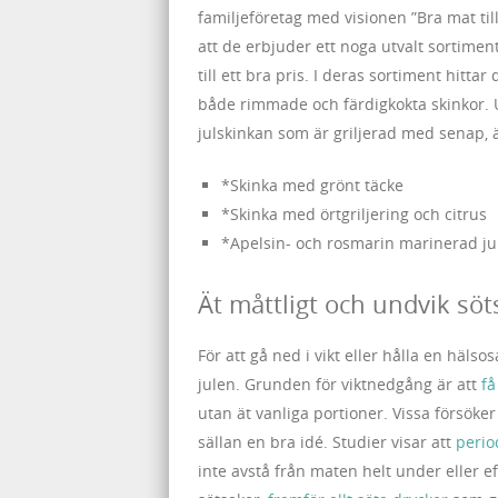
familjeföretag med visionen ”Bra mat till
att de erbjuder ett noga utvalt sortimen
till ett bra pris. I deras sortiment hittar
både rimmade och färdigkokta skinkor. 
julskinkan som är griljerad med senap, ä
*Skinka med grönt täcke
*Skinka med örtgriljering och citrus
*Apelsin- och rosmarin marinerad ju
Ät måttligt och undvik söt
För att gå ned i vikt eller hålla en häls
julen. Grunden för viktnedgång är att
få
utan ät vanliga portioner. Vissa försöke
sällan en bra idé. Studier visar att
perio
inte avstå från maten helt under eller eft