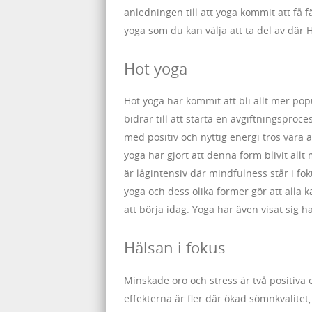
anledningen till att yoga kommit att få fä
yoga som du kan välja att ta del av där Ho
Hot yoga
Hot yoga har kommit att bli allt mer po
bidrar till att starta en avgiftningsproc
med positiv och nyttig energi tros vara a
yoga har gjort att denna form blivit allt
är lågintensiv där mindfulness står i f
yoga och dess olika former gör att alla
att börja idag. Yoga har även visat sig 
Hälsan i fokus
Minskade oro och stress är två positiva e
effekterna är fler där ökad sömnkvalite