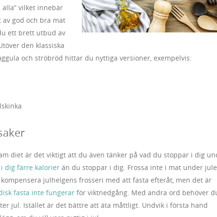
 alla” vilket innebär
t av god och bra mat
 du ett brett utbud av
Utöver den klassiska
ggula och ströbröd hittar du nyttiga versioner, exempelvis:
lskinka
saker
osam diet är det viktigt att du även tänker på vad du stoppar i dig u
 i dig färre kalorier
än du stoppar i dig. Frossa inte i mat under jul
r kompensera julhelgens frosseri med att fasta efteråt, men det är
disk fasta inte fungerar
för viktnedgång. Med andra ord behöver d
er jul. Istället är det bättre att äta måttligt. Undvik i första hand