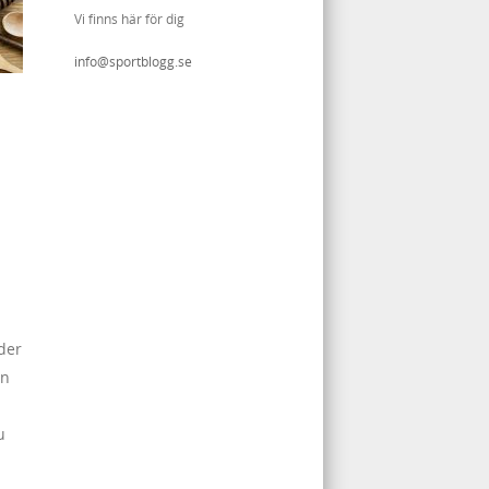
Vi finns här för dig
info@sportblogg.se
nder
en
u