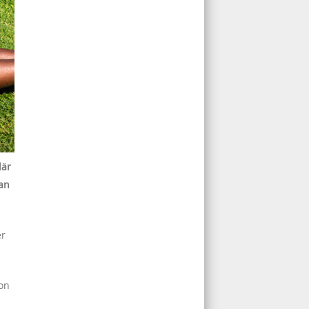
där
kan
er
gon