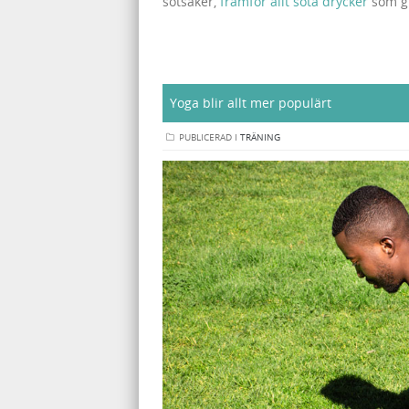
sötsaker,
framför allt söta drycker
som glö
Yoga blir allt mer populärt
PUBLICERAD I
TRÄNING