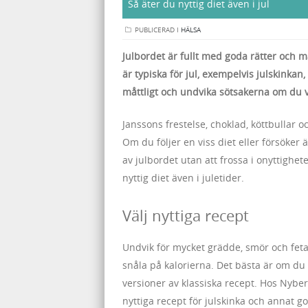
Så äter du nyttig diet även i jul
PUBLICERAD I
HÄLSA
Julbordet är fullt med goda rätter och 
är typiska för jul, exempelvis julskinkan
måttligt och undvika sötsakerna om du vil
Janssons frestelse, choklad, köttbullar 
Om du följer en viss diet eller försöker ä
av julbordet utan att frossa i onyttighet
nyttig diet även i juletider.
Välj nyttiga recept
Undvik för mycket grädde, smör och feta
snåla på kalorierna. Det bästa är om du 
versioner av klassiska recept. Hos Nyber
nyttiga recept för julskinka och annat got