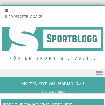
INFO@SPORTBLOGG.SE
Skip to content
Monthly Archives:
februari 2020
Home
/
2020
/
februari
Boosta musklerna med effektiva kosttillskott