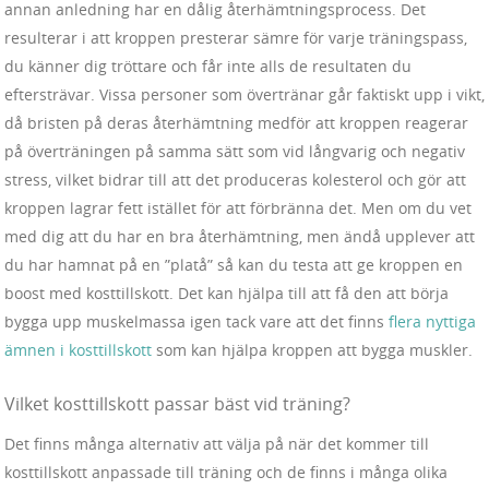
annan anledning har en dålig återhämtningsprocess. Det
resulterar i att kroppen presterar sämre för varje träningspass,
du känner dig tröttare och får inte alls de resultaten du
eftersträvar. Vissa personer som övertränar går faktiskt upp i vikt,
då bristen på deras återhämtning medför att kroppen reagerar
på överträningen på samma sätt som vid långvarig och negativ
stress, vilket bidrar till att det produceras kolesterol och gör att
kroppen lagrar fett istället för att förbränna det. Men om du vet
med dig att du har en bra återhämtning, men ändå upplever att
du har hamnat på en ”platå” så kan du testa att ge kroppen en
boost med kosttillskott. Det kan hjälpa till att få den att börja
bygga upp muskelmassa igen tack vare att det finns
flera nyttiga
ämnen i kosttillskott
som kan hjälpa kroppen att bygga muskler.
Vilket kosttillskott passar bäst vid träning?
Det finns många alternativ att välja på när det kommer till
kosttillskott anpassade till träning och de finns i många olika