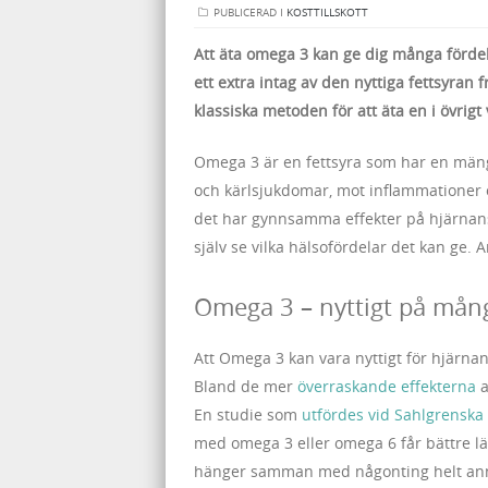
PUBLICERAD I
KOSTTILLSKOTT
Att äta omega 3 kan ge dig många fördel
ett extra intag av den nyttiga fettsyran
klassiska metoden för att äta en i övrigt
Omega 3 är en fettsyra som har en mängd
och kärlsjukdomar, mot inflammationer 
det har gynnsamma effekter på hjärnans 
själv se vilka hälsofördelar det kan ge. 
Omega 3 – nyttigt på mång
Att Omega 3 kan vara nyttigt för hjärnan
Bland de mer
överraskande effekterna
a
En studie som
utfördes vid Sahlgrensk
med omega 3 eller omega 6 får bättre lä
hänger samman med någonting helt an