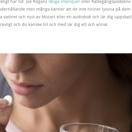
ktigt har tid. Joe Rogans
långa intervjuer
eller Rättegångspoddens
underhållande men många känner att de inte hinner lyssna på dem
ga vattnet och njut av Mozart eller en audiobok och lär dig uppskat
trevligt och du kanske till och med lär dig ett och annat.