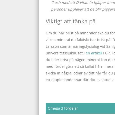
”I och med att D-vitamin hjälper imm
personer upplever att de blir piggare a
Viktigt att tänka på
Om du har brist på mineraler ska du förs
vilken mineral du faktiskt har brist på. 
Larsson som är näringsfysiolog vid Sahl
universitetssjukhuset i
en artikel
i GP. F
du lider brist på någon mineral kan du 
med fördel göra ett så kallat hårmineral
skicka in några lockar av ditt hår får du
ett djuplodande svar där ditt eventuella
Omega 3 fördelar