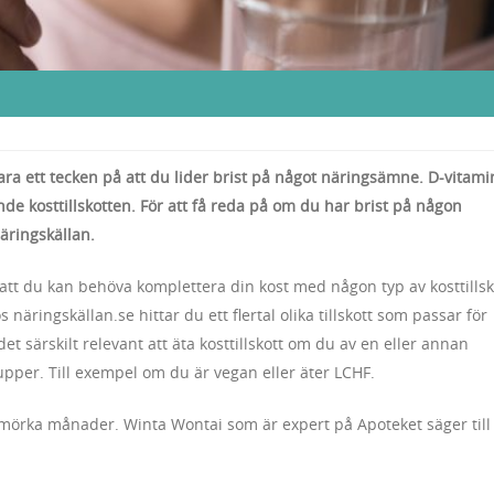
ara ett tecken på att du lider brist på något näringsämne. D-vitami
nde kosttillskotten. För att få reda på om du har brist på någon
äringskällan.
 att du kan behöva komplettera din kost med någon typ av kosttillsk
 näringskällan.se hittar du ett flertal olika tillskott som passar för
det särskilt relevant att äta kosttillskott om du av en eller annan
upper. Till exempel om du är vegan eller äter LCHF.
s mörka månader. Winta Wontai som är expert på Apoteket säger till