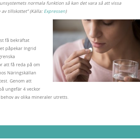
unsystemets normala funktion så kan det vara så att vissa
v tillskottet” (Källa:
Expressen
)
t få bekräftat
Det påpekar Ingrid
grenska
ör att få reda på om
hos Näringskällan
test. Genom att
 på ungefär 4 veckor
 behov av olika mineraler utretts.