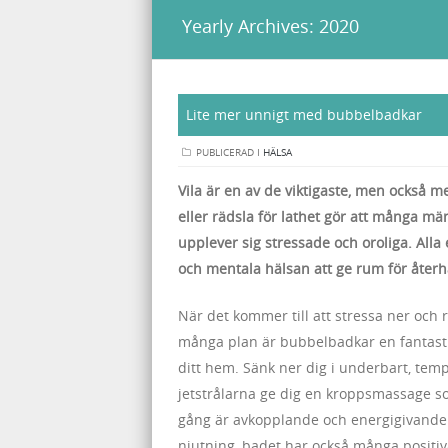
Yearly Archives:
2020
Lite mer unnigt med bubbelbadkar
PUBLICERAD I
HÄLSA
Vila är en av de viktigaste, men också me
eller rädsla för lathet gör att många män
upplever sig stressade och oroliga. Alla
och mentala hälsan att ge rum för åter
När det kommer till att stressa ner och r
många plan är bubbelbadkar en fantastis
ditt hem. Sänk ner dig i underbart, temp
jetstrålarna ge dig en kroppsmassage 
gång är avkopplande och energigivande.
njutning, badet har också många positi