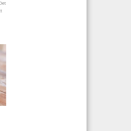
 Det
tt