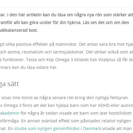
ar. I den här artikeln kan du läsa om några nya rön som stärker at
 framför allt kan göra under för din hjärna. Läs om det och om den
 välbalanserad kost.
 olika positiva effekter på människor. Det antas vara bra mot hjär
och astma, reumatism och tarmsjukdomar. Det verkar också som at
funktioner. Testa och Köp Omega 3 tillskott hos Vitalplus så får d
Annars kan du läsa vidare här.
a sätt
 visas inte minst av några senare rön kring den nyttiga fettsyran.
v Omega 3 finns att det kan hjälpa barn som har ADHD eller autis
a akademin
för några år sedan visade att barn som äter kosttillskott
sförmåga. En annan oväntad effekt som påvisades relativt nyligen
nat. En
studie som nyligen genomfördes i Danmark
visade att män