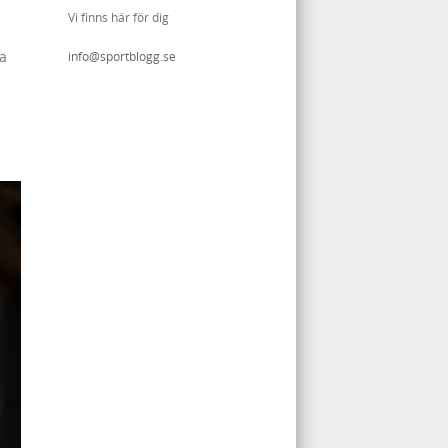
Vi finns här för dig
ta
info@sportblogg.se