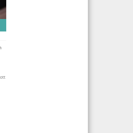
n
ott