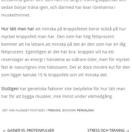
sedan börjar träna igen, och därmed har kvar rörelserna i
muskelminnet.
Hur lätt man har
att minska på kroppsfettet beror också på hur
mycket kroppsfett man har. Den som har hög fettprocent
kommer att ha lättare att minska på det än den som har en låg
fettprocent. Egentligen är det här bra: kroppen vill ha ett
reservlager av energi i händelse av svårare tider, men för mycket
fett är naturligtvis inte hälsosamt. Det är dock mindre kul för den
som ligger kanske 15 % kroppsfett och vill minska det.
Slutligen
har genetiska faktorer stor betydelse för hur lätt man
har för att bygga muskler, inte minst under viktnedgång.
DET HÄR INLÄGGET POSTADES I
TRÄNING
. BOKMÄRK
PERMALÄNK
.
←
GAINER VS. PROTEINPULVER
STRESS OCH TRÄNING
→