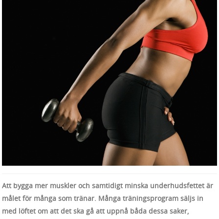
Att bygga mer muskler och samtidigt minska underhudsfettet är
målet för många som tränar. Många träningsprogram säljs in
med löftet om att det ska gå att uppnå båda dessa saker,