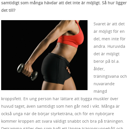
samtidigt som många hävdar att det inte är möjligt. Så hur ligger
det till?
Svaret är att det
är möjligt för en
del, men inte för
andra. Huruvida
det är möjligt
beror på bl.a.
ålder,
träningsvana och
nuvarande
mängd
kroppsfett. En ung person har lättare att bygga muskler över
huvud taget, även samtidigt som hen går ned i vikt. Många är
också unga när de börjar styrketräna, och för en nybörjare
kommer kroppen att svara väldigt snabbt och bra på träningen.
Detsamma gäller den som haft ett längre träningsuppehåll och